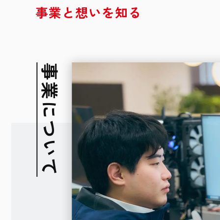
事
業
と
想
い
を
知
る
事業について