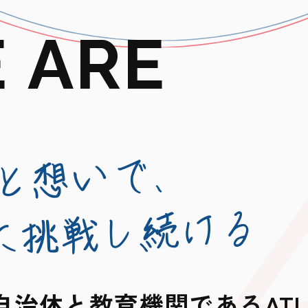
E
A
R
E
自治体と教育機関であるAT