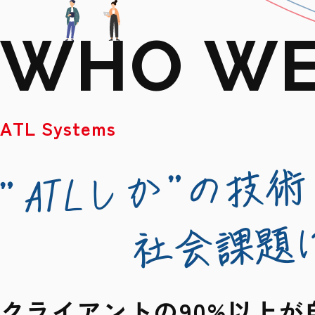
W
H
O
W
A
T
L
S
y
s
t
e
m
s
クライアントの90%以上が