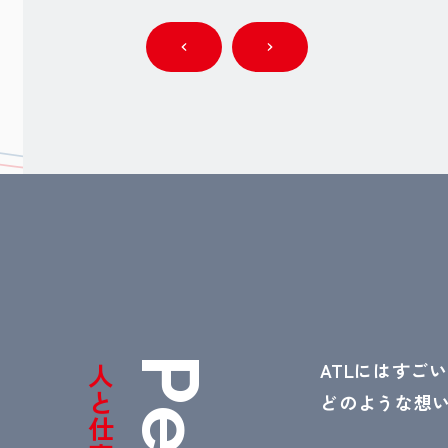
P
ATLにはすご
人
どのような想
と
e
仕