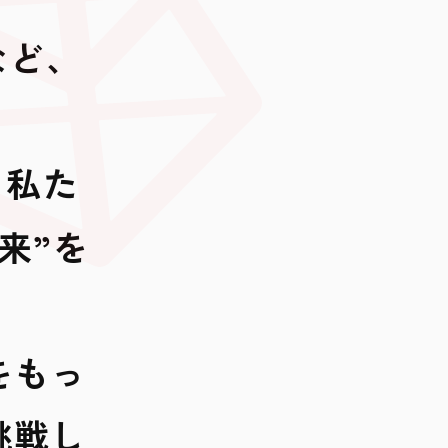
など、
、私た
来”を
をもっ
挑戦し