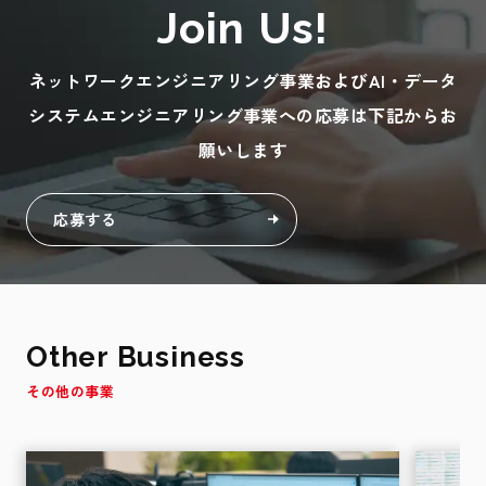
Join Us!
ネットワークエンジニアリング事業およびAI・データ
システムエンジニアリング事業への応募は下記からお
願いします
応募する
O
t
h
e
r
B
u
s
i
n
e
s
s
そ
の
他
の
事
業