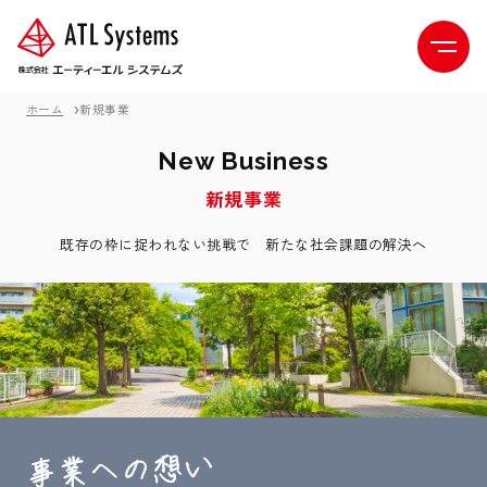
ホーム
新規事業
N
e
w
B
u
s
i
n
e
s
s
新
規
事
業
既存の枠に捉われない挑戦で 新たな社会課題の解決へ
事業への想い