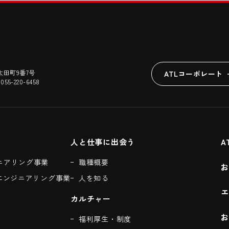
太田町9番7号
ATLコーポレート
 055-220-6458
人と仕事に出会う
A
ニアリング事業
職種概要
お
エンジニアリング事業
人を知る
カルチャー
お
福利厚生・制度