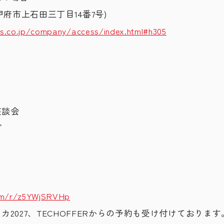
甲府市上石田三丁目14番7号
)
ms.co.jp/company/access/index.html#h305
座談会
プ
com/r/z5YWjSRVHp
スカ2027、TECHOFFERからの予約も受け付けております