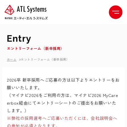
E
n
t
r
y
エ
ン
ト
リ
ー
フ
ォ
ー
ム
（
新
卒
採
用
）
ホーム
エントリーフォーム（新卒採用）
2026卒 新卒採用へご応募の方は以下よりエントリーをお
願いいたします。
（マイナビ2026をご利用の方は、マイナビ2026 MyCare
erbox経由にてエントリーシートのご提出をお願いいた
します。）
※弊社の採用選考へご応募いただくには、会社説明会へ
の参加が必須となります。