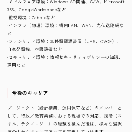
‧ミドルウェア環境：Windows AD関連、G/W、Microsoft
365、GoogleWorkspaceなど
‧監視環境：Zabbixなど
‧インフラ（物理）環境：構内LAN、WAN、光伝送路網な
ど
‧ファシリティ環境：無停電電源装置（UPS、CVCF）、
自家発電機、空調設備など
‧セキュリティ環境：情報セキュリティポリシーの知識、
運用など
今後のキャリア
プロジェクト（設計構築、運用保守など）のメンバーと
して、行政／教育業務における現場での対応、技術（ス
キル、テクノロジー）の経験を積んだ後は、様々な選択
肢の中からキャリアアップを実現していけます。